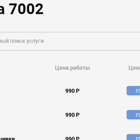
a 7002
Цена работы
Цен
990 P
У
990 P
У
шивки
990 P
У