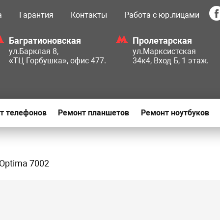
а
Гарантия
Контакты
Работа с юр.лицами
Багратионовская
Пролетарская
ул.Барклая 8,
ул.Марксистская
«ТЦ Горбушка», офис 477.
34к4, Вход Б, 1 этаж.
т телефонов
Ремонт планшетов
Ремонт ноутбуков
Optima 7002