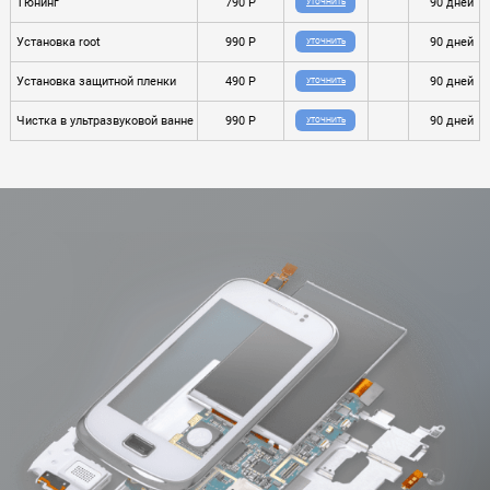
Тюнинг
790 P
90 дней
УТОЧНИТЬ
Установка root
990 P
90 дней
УТОЧНИТЬ
Установка защитной пленки
490 P
90 дней
УТОЧНИТЬ
Чистка в ультразвуковой ванне
990 P
90 дней
УТОЧНИТЬ